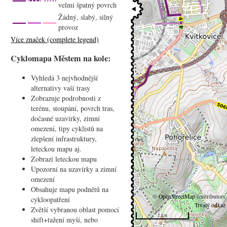
velmi špatný povrch
Žádný, slabý, silný
provoz
Více značek (complete legend)
Cyklomapa Městem na kole:
Vyhledá 3 nejvhodnější
alternativy vaší trasy
Zobrazuje podrobnosti z
terénu, stoupání, povrch tras,
dočasné uzavírky, zimní
omezení, tipy cyklistů na
zlepšení infrastruktury,
leteckou mapu aj.
Zobrazí leteckou mapu
Upozorní na uzavírky a zimní
omezení
Obsahuje mapu podnětů na
©
OpenStreetMap
contributors
cykloopatření
Trvalý odkaz
Zvětší vybranou oblast pomocí
2 km
shift+tažení myší, nebo